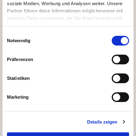
Ländervorschrift ist zudem eine zusätzliche
soziale Medien, Werbung und Analysen weiter. Unsere
Partner führen diese Informationen möglicherweise mit
Einbalsamierung des Leichnams nötig.
weiteren Daten zusammen, die Sie ihnen bereitgestellt
haben oder die sie im Rahmen Ihrer Nutzung der Dienste
Was wird benötigt?
gesammelt haben.
Einwilligungsauswahl
Notwendig
In der Regel müssen Betroffene zwei Dokumente
zur Organisation einer Auslandsüberführung
vorlegen: die internationale Sterbeurkunde und
Präferenzen
den internationalen Leichenpass. Letzterer ist
mehrsprachig und enthält neben den persönlichen
Statistiken
Daten der verstorbenen Person die Todesursache
sowie Informationen zur Beförderungsart und dem
Marketing
Bestimmungsort.
Erhältlich ist ein solcher Leichenpass beim
zuständigen Standesamt – die Gebühren dafür
Details zeigen
unterscheiden sich je nach Gemeinde.