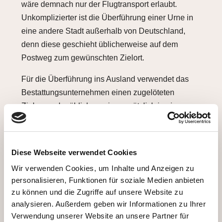
wäre demnach nur der Flugtransport erlaubt.
Unkomplizierter ist die Überführung einer Urne in
eine andere Stadt außerhalb von Deutschland,
denn diese geschieht üblicherweise auf dem
Postweg zum gewünschten Zielort.
Für die Überführung ins Ausland verwendet das
Bestattungsunternehmen einen zugelöteten
Zinksarg, der üblicherweise zusätzlich in einem
Holzsarg liegt. Meist erfolgt der Transport in einer
neutralen Kiste, sodass auch normale
Gepäckabteile von Passagierflugzeugen möglich
Diese Webseite verwendet Cookies
sind – andere Passagiere erkennen die
Wir verwenden Cookies, um Inhalte und Anzeigen zu
Transportkiste nicht als Sarg, wenn sie sie beim
personalisieren, Funktionen für soziale Medien anbieten
Be- und Entladen sehen. Wichtig ist auch, dass bei
zu können und die Zugriffe auf unsere Website zu
einer Überführung mit dem Flugzeug kein Unter-
analysieren. Außerdem geben wir Informationen zu Ihrer
oder Überdruck im Sarg entsteht. Je nach
Verwendung unserer Website an unsere Partner für