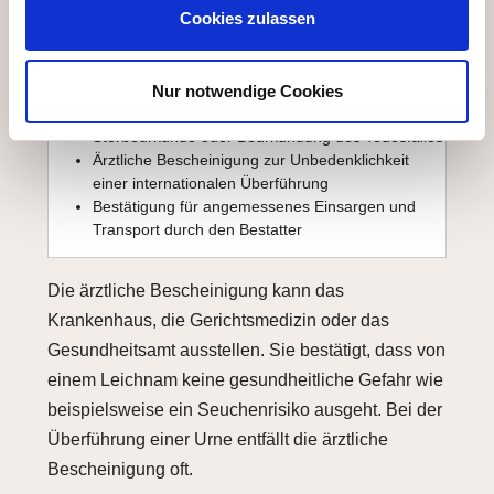
Cookies zulassen
Die Ausstellung eines Leichenpasses erfordert
mindestens folgende Dokumente:
Nur notwendige Cookies
Totenschein mit Angabe der Todesursache
Sterbeurkunde oder Beurkundung des Todesfalles
Ärztliche Bescheinigung zur Unbedenklichkeit
einer internationalen Überführung
Bestätigung für angemessenes Einsargen und
Transport durch den Bestatter
Die ärztliche Bescheinigung kann das
Krankenhaus, die Gerichtsmedizin oder das
Gesundheitsamt ausstellen. Sie bestätigt, dass von
einem Leichnam keine gesundheitliche Gefahr wie
beispielsweise ein Seuchenrisiko ausgeht. Bei der
Überführung einer Urne entfällt die ärztliche
Bescheinigung oft.