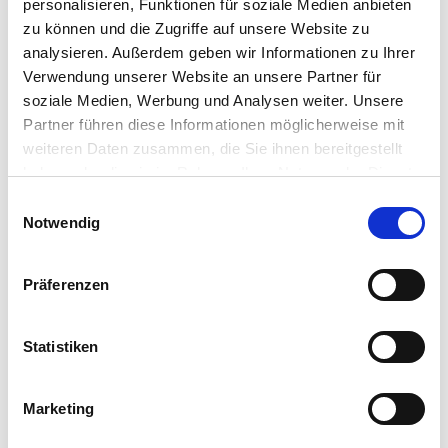
personalisieren, Funktionen für soziale Medien anbieten
Unterlagen des Bestattungspflichtigen
zu können und die Zugriffe auf unsere Website zu
analysieren. Außerdem geben wir Informationen zu Ihrer
gültige Personaldokumente, gegebenenfalls Meldebestätigung
Verwendung unserer Website an unsere Partner für
Einkommens- und Vermögensnachweise
Mietvertrag
soziale Medien, Werbung und Analysen weiter. Unsere
Nachweis über die Kosten der Unterkunft
Partner führen diese Informationen möglicherweise mit
Nachweis über besondere Belastungen
weiteren Daten zusammen, die Sie ihnen bereitgestellt
Kontoauszüge aller Konten
gegebenenfalls Erbschein oder Erbausschlagung
haben oder die sie im Rahmen Ihrer Nutzung der Dienste
gesammelt haben.
Einwilligungsauswahl
Antrag auf Übernahme von
Notwendig
Bestattungskosten
Ausfüllen, einreichen und wir übernehmen den Rest
Präferenzen
nach der Bewilligung.
Antrag Sozialbestattung
Statistiken
für Fragen hierzu schreiben Sie uns
Marketing
einfach!