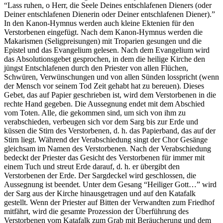
“Lass ruhen, o Herr, die Seele Deines entschlafenen Dieners (oder
Deiner entschlafenen Dienerin oder Deiner entschlafenen Diener).”
In den Kanon-Hymnus werden auch kleine Ektenien für den
Verstorbenen eingefügt. Nach dem Kanon-Hymnus werden die
Makarismen (Seligpreisungen) mit Troparien gesungen und die
Epistel und das Evangelium gelesen. Nach dem Evangelium wird
das Absolutionsgebet gesprochen, in dem die heilige Kirche den
jüngst Entschlafenen durch den Priester von allen Flüchen,
Schwüren, Verwünschungen und von allen Sünden losspricht (wenn
der Mensch vor seinem Tod Zeit gehabt hat zu bereuen). Dieses
Gebet, das auf Papier geschrieben ist, wird dem Verstorbenen in die
rechte Hand gegeben. Die Aussegnung endet mit dem Abschied
vom Toten. Alle, die gekommen sind, um sich von ihm zu
verabschieden, verbeugen sich vor dem Sarg bis zur Erde und
küssen die Stirn des Verstorbenen, d. h. das Papierband, das auf der
Stirn liegt. Während der Verabschiedung singt der Chor Gesänge
gleichsam im Namen des Verstorbenen. Nach der Verabschiedung
bedeckt der Priester das Gesicht des Verstorbenen für immer mit
einem Tuch und streut Erde darauf, d. h. er übergibt den
Verstorbenen der Erde. Der Sargdeckel wird geschlossen, die
Aussegnung ist beendet. Unter dem Gesang “Heiliger Gott…” wird
der Sarg aus der Kirche hinausgetragen und auf den Katafalk
gestellt. Wenn der Priester auf Bitten der Verwandten zum Friedhof
mitfährt, wird die gesamte Prozession der Überführung des
Verstorbenen vom Katafalk zum Grab mit Beräucherung und dem