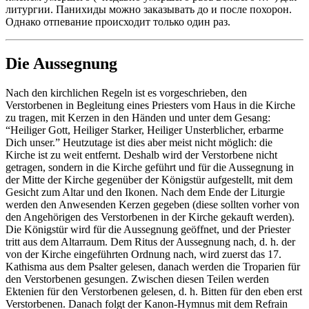
литургии. Панихиды можно заказывать до и после похорон.
Однако отпевание происходит только один раз.
Die Aussegnung
Nach den kirchlichen Regeln ist es vorgeschrieben, den
Verstorbenen in Begleitung eines Priesters vom Haus in die Kirche
zu tragen, mit Kerzen in den Händen und unter dem Gesang:
“Heiliger Gott, Heiliger Starker, Heiliger Unsterblicher, erbarme
Dich unser.” Heutzutage ist dies aber meist nicht möglich: die
Kirche ist zu weit entfernt. Deshalb wird der Verstorbene nicht
getragen, sondern in die Kirche geführt und für die Aussegnung in
der Mitte der Kirche gegenüber der Königstür aufgestellt, mit dem
Gesicht zum Altar und den Ikonen. Nach dem Ende der Liturgie
werden den Anwesenden Kerzen gegeben (diese sollten vorher von
den Angehörigen des Verstorbenen in der Kirche gekauft werden).
Die Königstür wird für die Aussegnung geöffnet, und der Priester
tritt aus dem Altarraum. Dem Ritus der Aussegnung nach, d. h. der
von der Kirche eingeführten Ordnung nach, wird zuerst das 17.
Kathisma aus dem Psalter gelesen, danach werden die Troparien für
den Verstorbenen gesungen. Zwischen diesen Teilen werden
Ektenien für den Verstorbenen gelesen, d. h. Bitten für den eben erst
Verstorbenen. Danach folgt der Kanon-Hymnus mit dem Refrain