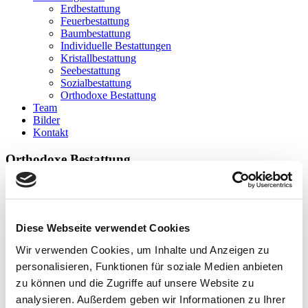
Erdbestattung
Feuerbestattung
Baumbestattung
Individuelle Bestattungen
Kristallbestattung
Seebestattung
Sozialbestattung
Orthodoxe Bestattung
Team
Bilder
Kontakt
Orthodoxe Bestattung
Vorbereitung zur Beerdigung
Diese Webseite verwendet Cookies
Die Seele des Menschen ist zu Gott gegangen, sein Körper aber
Wir verwenden Cookies, um Inhalte und Anzeigen zu
bleibt hier. Er ist von Gott aus Erde erschaffen worden und muss in
personalisieren, Funktionen für soziale Medien anbieten
die Erde zurückkehren. Nach dem Tod wird der Körper gewaschen
und bekleidet. Die Hände werden auf der Brust kreuzförmig
zu können und die Zugriffe auf unsere Website zu
zusammengelegt: die rechte Hand über der linken. Der Sarg wird
analysieren. Außerdem geben wir Informationen zu Ihrer
mit Weihwasser besprengt. Zu Hause wird der Körper des