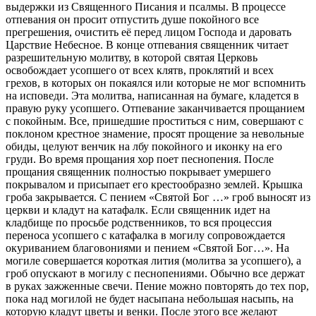
выдержки из Священного Писания и псалмы. В процессе
отпевания он просит отпустить душе покойного все
прегрешения, очистить её перед лицом Господа и даровать
Царствие Небесное. В конце отпевания священник читает
разрешительную молитву, в которой святая Церковь
освобождает усопшего от всех клятв, проклятий и всех
грехов, в которых он покаялся или которые не мог вспомнить
на исповеди. Эта молитва, написанная на бумаге, кладется в
правую руку усопшего. Отпевание заканчивается прощанием
с покойным. Все, пришедшие проститься с ним, совершают с
поклоном крестное знамение, просят прощение за невольные
обиды, целуют венчик на лбу покойного и иконку на его
груди. Во время прощания хор поет песнопения. После
прощания священник полностью покрывает умершего
покрывалом и присыпает его крестообразно землей. Крышка
гроба закрывается. С пением «Святой Бог …» гроб выносят из
церкви и кладут на катафалк. Если священник идет на
кладбище по просьбе родственников, то вся процессия
переноса усопшего с катафалка в могилу сопровождается
окуриванием благовониями и пением «Святой Бог…». На
могиле совершается короткая лития (молитва за усопшего), а
гроб опускают в могилу с песнопениями. Обычно все держат
в руках зажженные свечи. Пение можно повторять до тех пор,
пока над могилой не будет насыпана небольшая насыпь, на
которую кладут цветы и венки. После этого все желают