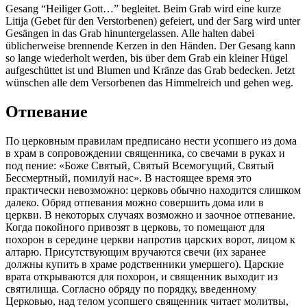
Gesang “Heiliger Gott…” begleitet. Beim Grab wird eine kurze
Litija (Gebet für den Verstorbenen) gefeiert, und der Sarg wird unter
Gesängen in das Grab hinuntergelassen. Alle halten dabei
üblicherweise brennende Kerzen in den Händen. Der Gesang kann
so lange wiederholt werden, bis über dem Grab ein kleiner Hügel
aufgeschüttet ist und Blumen und Kränze das Grab bedecken. Jetzt
wünschen alle dem Versorbenen das Himmelreich und gehen weg.
Отпевание
По церковным правилам предписано нести усопшего из дома
в храм в сопровождении священника, со свечами в руках и
под пение: «Боже Святый, Святый Всемогущий, Святый
Бессмертный, помилуй нас». В настоящее время это
практически невозможно: церковь обычно находится слишком
далеко. Обряд отпевания можно совершить дома или в
церкви. В некоторых случаях возможно и заочное отпевание.
Когда покойного привозят в церковь, то помещают для
похорон в середине церкви напротив царских ворот, лицом к
алтарю. Присутствующим вручаются свечи (их заранее
должны купить в храме родственники умершего). Царские
врата открываются для похорон, и священник выходит из
святилища. Согласно обряду по порядку, введенному
Церковью, над телом усопшего священник читает молитвы,